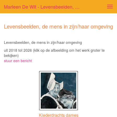
Marleen De Wit - Levensbeelden, De Mens In Zijn/haar Omgeving
Tog
navi
Levensbeelden, de mens in zijn/haar omgeving
Levensbeelden, de mens in zijn/haar omgeving
uit 2018 tot 2026
(klik op de afbeelding om het werk groter te
bekijken)
stuur een bericht
Klederdrachts dames